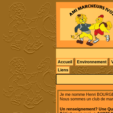
Accueil
Environnement
Liens
Je me nomme Henri BOURGEOIS
Nous sommes un club de march
Un renseignement? Une Qu