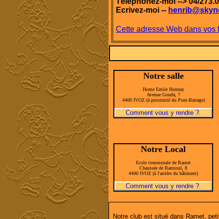
Téléphonez-moi --> 04/273.
Ecrivez-moi --
henrib@skyn
Cette adresse Web dans vos fa
Notre salle
Home Emile Honnay
Avenue Gonda, 7
4400 IVOZ (à proximité du Pont-Barrage)
Comment vous y rendre ?.
Notre Local
Ecole communale de Ramet
Chaussée de Ramioul, 8
4400 IVOZ (à l'arrière du bâtiment)
Comment vous y rendre ?.
Notre club est situé dans Ramet, petit