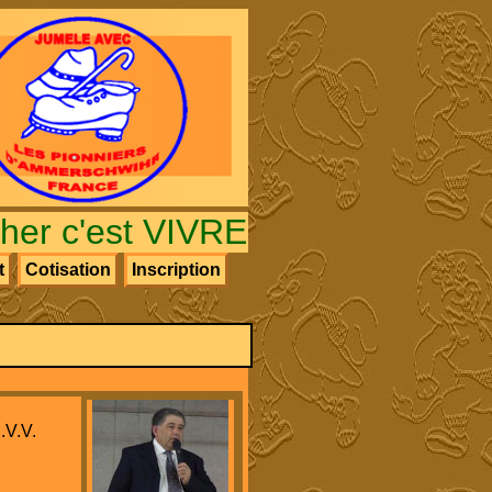
r c'est VIVRE !
t
Cotisation
Inscription
.V.V.