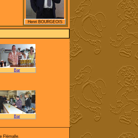
Henri BOURGEOIS
Bar
Bar
de Flémalle.