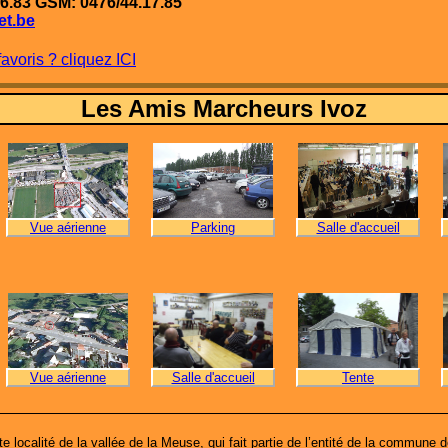
06.83 GSM: 0476/44.17.85
et.be
voris ? cliquez ICI
Les Amis Marcheurs Ivoz
Vue aérienne
Parking
Salle d'accueil
Vue aérienne
Salle d'accueil
Tente
e localité de la vallée de la Meuse, qui fait partie de l’entité de la commune 